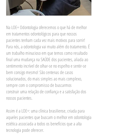
Na LOE+ Odontologia oferecemos o que há de melhor
em tratamentos odontológicos para que nossos
pacientes tenham cada vez mais motivos para sorrir!
Para nós, a odontologia vai muito além do tratamento. É
um trabalho minucioso em que temos como resultado
final uma mudança na SAÚDE dos pacientes, aliada ao
sentimento incrível de olhar-se no espelho e sentir-se
bem consigo mesmo! São centenas de casos
solucionados, do mais simples ao mais complexo,
sempre com o compromisso de buscarmos
construir uma relação de confiança e a satisfação dos
nossos pacientes.
Assim é a LOE+: uma clínica brasiliense, criada para
aqueles pacientes que buscam o melhor em odontologia
estética associada a todos os benefícios que a alta
tecnologia pode oferecer.